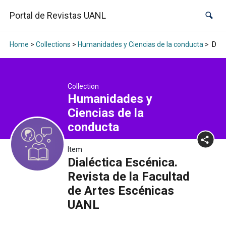
Portal de Revistas UANL
Home
>
Collections
>
Humanidades y Ciencias de la conducta
>
Dial
Collection
Humanidades y
Ciencias de la
conducta
Item
Dialéctica Escénica.
Revista de la Facultad
de Artes Escénicas
UANL