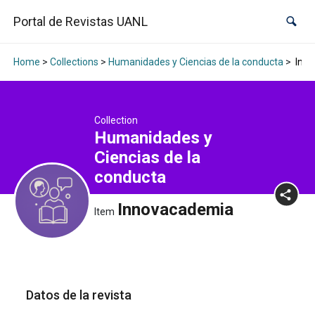
Portal de Revistas UANL
Home
>
Collections
>
Humanidades y Ciencias de la conducta
>
Inno
Collection
Humanidades y
Ciencias de la
conducta
Innovacademia
Item
Datos de la revista