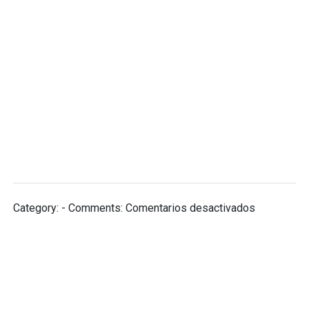
en
Category: - Comments:
Comentarios desactivados
Dependenc
Universitar
←
Previous
Next
→